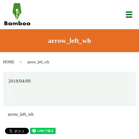
メ
arrow_left_wh
HOME
arrow_left_wh
2018/04/09
arrow_left_wh